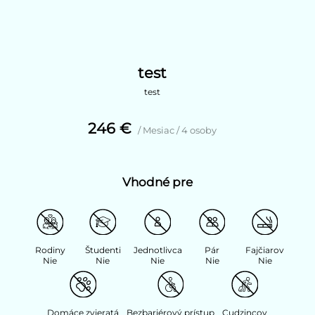
test
test
246 €
/ Mesiac / 4 osoby
Vhodné pre
Rodiny
Študenti
Jednotlivca
Pár
Fajčiarov
Nie
Nie
Nie
Nie
Nie
Domáce zvieratá
Bezbariérový prístup
Cudzincov