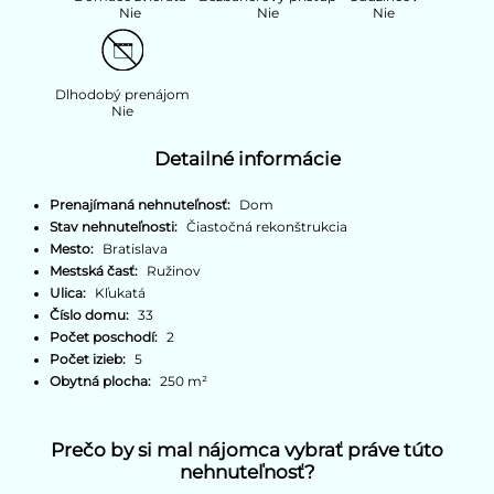
Nie
Nie
Nie
Dlhodobý prenájom
Nie
Detailné informácie
Prenajímaná nehnuteľnosť:
Dom
Stav nehnuteľnosti:
Čiastočná rekonštrukcia
Mesto:
Bratislava
Mestská časť:
Ružinov
Ulica:
Kľukatá
Číslo domu:
33
Počet poschodí:
2
Počet izieb:
5
Obytná plocha:
250 m²
Prečo by si mal nájomca vybrať práve túto
nehnuteľnosť?