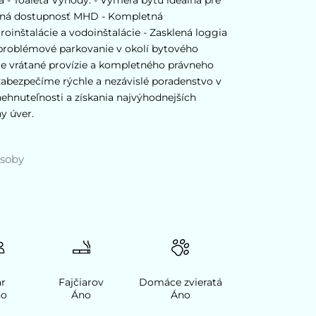
rná dostupnosť MHD - Kompletná
roinštalácie a vodoinštalácie - Zasklená loggia
problémové parkovanie v okolí bytového
e vrátané provízie a kompletného právneho
zabezpečíme rýchle a nezávislé poradenstvo v
nehnuteľnosti a získania najvýhodnejších
y úver.
osoby
r
Fajčiarov
Domáce zvieratá
no
Áno
Áno