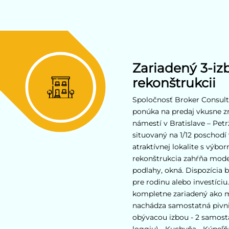
Zariadený 3-iz
rekonštrukcii
Spoločnosť Broker Consult
ponúka na predaj vkusne z
námestí v Bratislave – Pet
situovaný na 1/12 poschod
atraktívnej lokalite s vý
rekonštrukcia zahŕňa mode
podlahy, okná. Dispozícia b
pre rodinu alebo investíciu
kompletne zariadený ako m
nachádza samostatná pivnic
obývacou izbou - 2 samostat
loggiu) - Kuchyňa - Kúpeľň