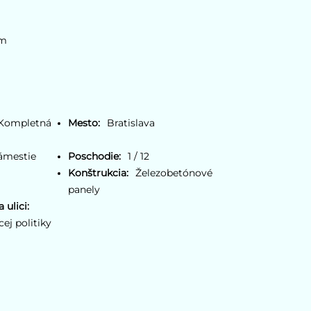
om
Kompletná
Mesto:
Bratislava
ámestie
Poschodie:
1 / 12
Konštrukcia:
Železobetónové
panely
 ulici:
ej politiky