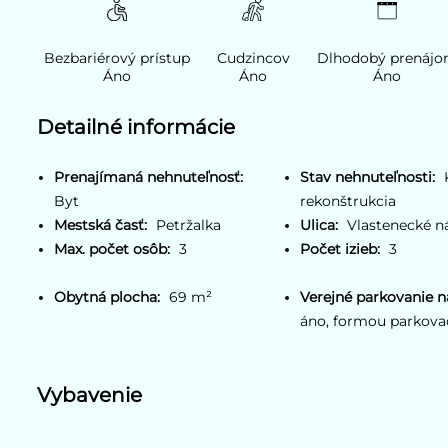
Bezbariérový prístup
Cudzincov
Dlhodobý prenáj
Áno
Áno
Áno
Detailné informácie
Prenajímaná nehnuteľnosť:
Stav nehnuteľnosti:
Byt
rekonštrukcia
Mestská časť:
Petržalka
Ulica:
Vlastenecké n
Max. počet osôb:
3
Počet izieb:
3
Obytná plocha:
69 m²
Verejné parkovanie na
áno, formou parkovac
Vybavenie