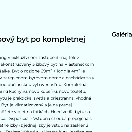
Galéria
bový byt po kompletnej
ing v exkluzívnom zastúpení majiteľov
rekonštruovaný 3 izbový byt na Vlasteneckom
ržalke. Byt o rozlohe 69m² + loggia 4m² je
í v zateplenom bytovom dome a nachádza sa v
bornou občianskou vybavenosťou. Kompletná
rnú kuchyňu, novú kúpeľňu, novú toaletu,
ytu je praktická, svetlá a priestranná, vhodná
. Byt je klimatizovaný a je na predaj
ôžete vidieť na fotkách. Hneď vedľa bytu sa
a. Dispozícia: - Vstupná chodba prepojená s
né izby (z jednej izby je vstup na zasklenú
a - Toaleta Výhody: - Výmera bytu ideálna pre