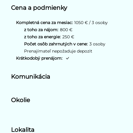
Cena a podmienky
Kompletná cena za mesiac:
1050 € / 3 osoby
z toho za nájom:
800 €
z toho za energie:
250 €
Počet osôb zahrnutých v cene:
3 osoby
Prenajímateľ nepožaduje depozit
Krátkodobý prenájom:
Komunikácia
Okolie
Lokalita