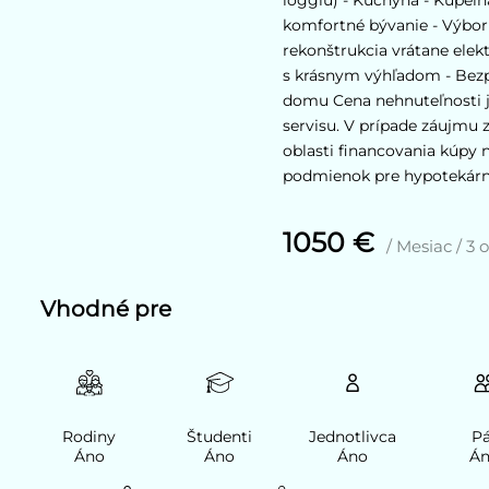
komfortné bývanie - Výbo
rekonštrukcia vrátane elekt
s krásnym výhľadom - Bez
domu Cena nehnuteľnosti j
servisu. V prípade záujmu 
oblasti financovania kúpy 
podmienok pre hypotekárn
1050 €
/ Mesiac / 3 
Vhodné pre
Rodiny
Študenti
Jednotlivca
Pá
Áno
Áno
Áno
Á