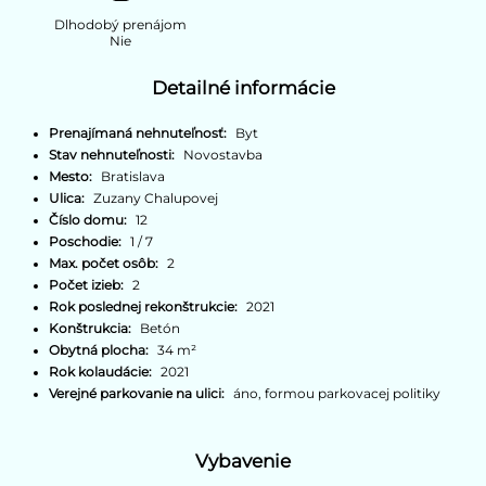
Dlhodobý prenájom
Nie
Detailné informácie
Prenajímaná nehnuteľnosť:
Byt
Stav nehnuteľnosti:
Novostavba
Mesto:
Bratislava
Ulica:
Zuzany Chalupovej
Číslo domu:
12
Poschodie:
1 / 7
Max. počet osôb:
2
Počet izieb:
2
Rok poslednej rekonštrukcie:
2021
Konštrukcia:
Betón
Obytná plocha:
34 m²
Rok kolaudácie:
2021
Verejné parkovanie na ulici:
áno, formou parkovacej politiky
Vybavenie