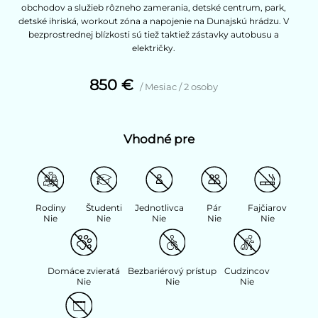
obchodov a služieb rôzneho zamerania, detské centrum, park,
detské ihriská, workout zóna a napojenie na Dunajskú hrádzu. V
bezprostrednej blízkosti sú tiež taktiež zástavky autobusu a
električky.
850 €
/ Mesiac / 2 osoby
Vhodné pre
Rodiny
Študenti
Jednotlivca
Pár
Fajčiarov
Nie
Nie
Nie
Nie
Nie
Domáce zvieratá
Bezbariérový prístup
Cudzincov
Nie
Nie
Nie