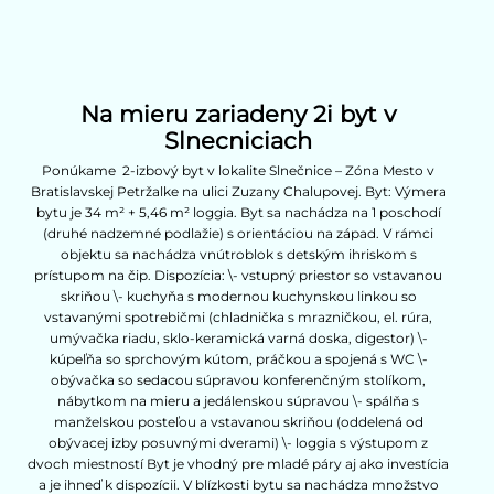
Na mieru zariadeny 2i byt v
Slnecniciach
Ponúkame 2-izbový byt v lokalite Slnečnice – Zóna Mesto v
Bratislavskej Petržalke na ulici Zuzany Chalupovej. Byt: Výmera
bytu je 34 m² + 5,46 m² loggia. Byt sa nachádza na 1 poschodí
(druhé nadzemné podlažie) s orientáciou na západ. V rámci
objektu sa nachádza vnútroblok s detským ihriskom s
prístupom na čip. Dispozícia: \- vstupný priestor so vstavanou
skriňou \- kuchyňa s modernou kuchynskou linkou so
vstavanými spotrebičmi (chladnička s mrazničkou, el. rúra,
umývačka riadu, sklo-keramická varná doska, digestor) \-
kúpeľňa so sprchovým kútom, práčkou a spojená s WC \-
obývačka so sedacou súpravou konferenčným stolíkom,
nábytkom na mieru a jedálenskou súpravou \- spálňa s
manželskou posteľou a vstavanou skriňou (oddelená od
obývacej izby posuvnými dverami) \- loggia s výstupom z
dvoch miestností Byt je vhodný pre mladé páry aj ako investícia
a je ihneď k dispozícii. V blízkosti bytu sa nachádza množstvo