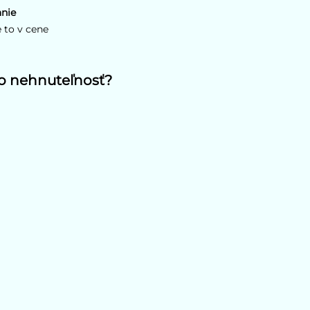
nie
e to v cene
to nehnuteľnosť?