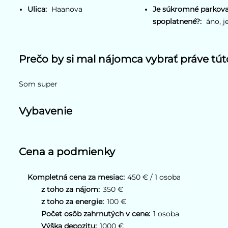
Ulica:
Haanova
Je súkromné parkova
spoplatnené?:
áno, j
Prečo by si mal nájomca vybrať práve tú
Som super
Vybavenie
Cena a podmienky
Kompletná cena za mesiac:
450 € / 1 osoba
z toho za nájom:
350 €
z toho za energie:
100 €
Počet osôb zahrnutých v cene:
1 osoba
Výška depozitu:
1000 €