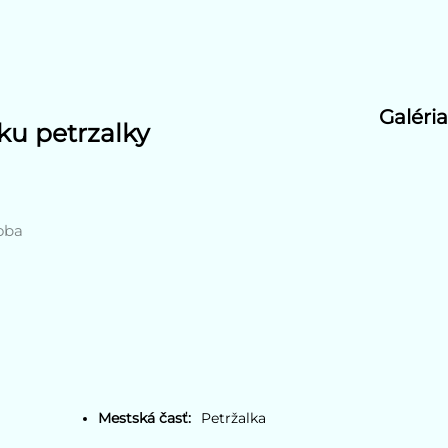
Galéria
ku petrzalky
soba
Mestská časť:
Petržalka