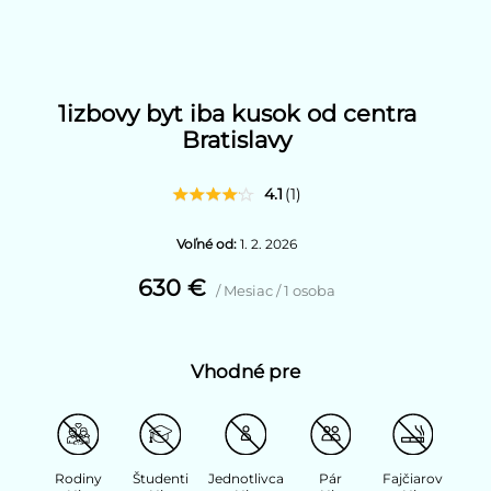
1izbovy byt iba kusok od centra
Bratislavy
4.1
(1)
Voľné od:
1. 2. 2026
630 €
/ Mesiac / 1 osoba
Vhodné pre
Rodiny
Študenti
Jednotlivca
Pár
Fajčiarov