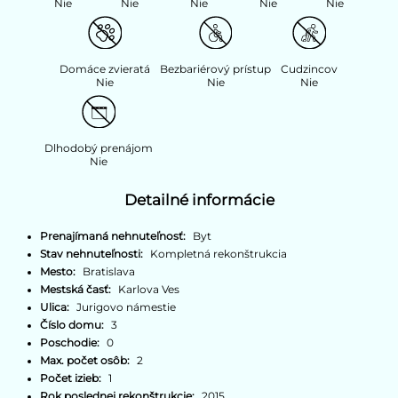
Nie
Nie
Nie
Nie
Nie
Domáce zvieratá
Bezbariérový prístup
Cudzincov
Nie
Nie
Nie
Dlhodobý prenájom
Nie
Detailné informácie
Prenajímaná nehnuteľnosť:
Byt
Stav nehnuteľnosti:
Kompletná rekonštrukcia
Mesto:
Bratislava
Mestská časť:
Karlova Ves
Ulica:
Jurigovo námestie
Číslo domu:
3
Poschodie:
0
Max. počet osôb:
2
Počet izieb:
1
Rok poslednej rekonštrukcie:
2015