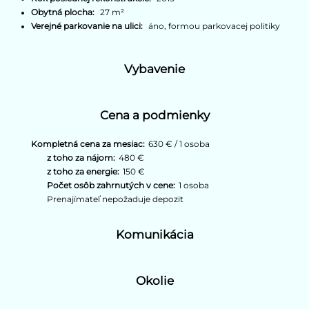
Obytná plocha:
27 m²
Verejné parkovanie na ulici:
áno, formou parkovacej politiky
Vybavenie
Cena a podmienky
Kompletná cena za mesiac:
630 € / 1 osoba
z toho za nájom:
480 €
z toho za energie:
150 €
Počet osôb zahrnutých v cene:
1 osoba
Prenajímateľ nepožaduje depozit
Komunikácia
Okolie