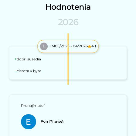
Hodnotenia
2026
LM
05/2025 - 04/2026
4.1
dobri susedia
cistota v byte
Prenajímateľ
Eva Piková